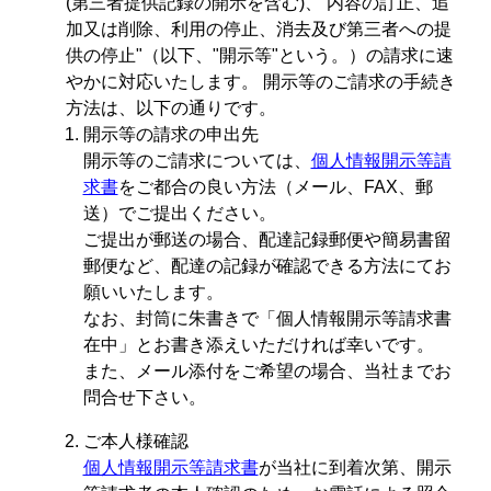
(第三者提供記録の開示を含む)、 内容の訂正、追
加又は削除、利用の停止、消去及び第三者への提
供の停止"（以下、"開示等"という。）の請求に速
やかに対応いたします。 開示等のご請求の手続き
方法は、以下の通りです。
開示等の請求の申出先
開示等のご請求については、
個人情報開示等請
求書
をご都合の良い方法（メール、FAX、郵
送）でご提出ください。
ご提出が郵送の場合、配達記録郵便や簡易書留
郵便など、配達の記録が確認できる方法にてお
願いいたします。
なお、封筒に朱書きで「個人情報開示等請求書
在中」とお書き添えいただければ幸いです。
また、メール添付をご希望の場合、当社までお
問合せ下さい。
ご本人様確認
個人情報開示等請求書
が当社に到着次第、開示