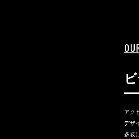
OU
ビ
アク
デザ
多岐