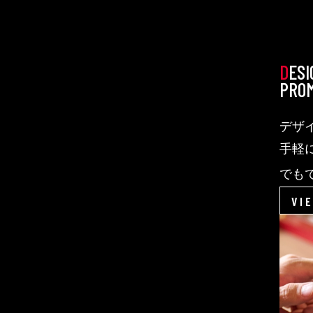
DES
PRO
デザ
手軽
でも
です
VI
と、
私た
たコ