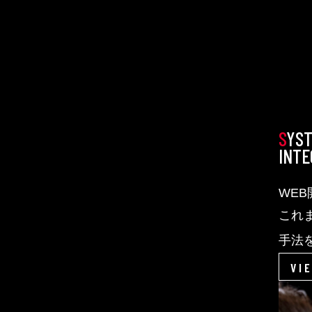
SYS
INTE
WE
これ
手法
案。
VI
業種