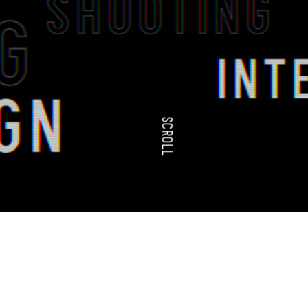
SCROLL
ド