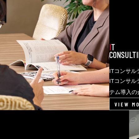
 最適なITシステムを実現します。
IT
CONSULTI
ITコンサ
ITコンサ
テム導入の
さらにシス
VIEW M
点から評価
高いサービ