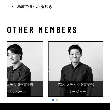
鳥取で食べた浜焼き
OTHER MEMBERS
第3システム開発事業部
第3システム開発事業部
メンバー
マネージャー